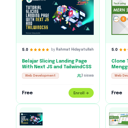
5.0
5.0
by
Rahmat Hidayatullah
Belajar Slicing Landing Page
Clone 
With Next JS and TailwindCSS
Mengg
Web Development
3
siswa
Web De
Free
Free
Enroll →