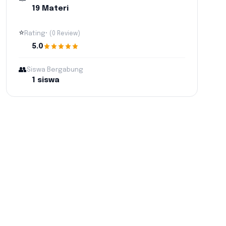
19 Materi
⭐
Rating
• (
0
Review
)
5.0
👥
Siswa Bergabung
1
siswa