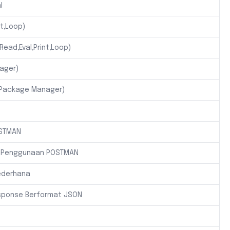
l
t,Loop)
ead,Eval,Print,Loop)
ager)
 Package Manager)
OSTMAN
ng Penggunaan POSTMAN
ederhana
sponse Berformat JSON