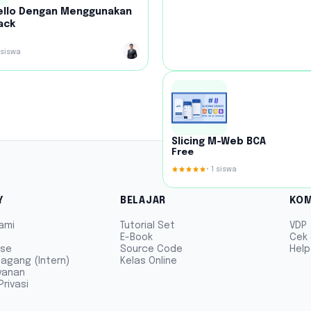
rello Dengan Menggunakan
ack
siswa
Slicing M-Web BCA
Free
•
1
siswa
Y
BELAJAR
KOM
ami
Tutorial Set
VDP
E-Book
Cek 
ise
Source Code
Help
agang (Intern)
Kelas Online
yanan
Privasi