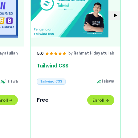
5.0
ayatullah
by
Rahmat Hidayatullah
Tailwind CSS
1
siswa
Tailwind CSS
1
siswa
Free
nroll →
Enroll →