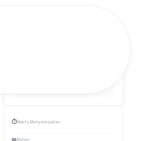
Gratis
⏱️
Waktu Menyelesaikan
📖
Materi