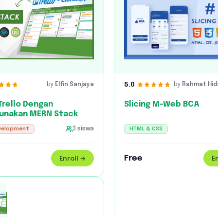
5.0
by
Elfin Sanjaya
by
Rahmat Hid
Trello Dengan
Slicing M-Web BCA
unakan MERN Stack
velopment
3
siswa
HTML & CSS
Free
Enroll →
E