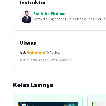
Instruktur
Bachtiar Firdaus
Software Engineering Division as a Back-End Dev
Ulasan
5.0
(
0
Review
)
Belum ada ulasan untuk kelas ini.
Kelas Lainnya