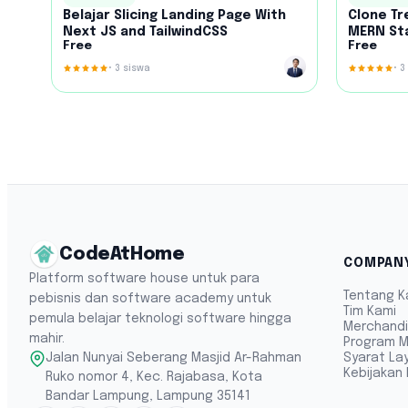
Belajar Slicing Landing Page With
Clone T
Next JS and TailwindCSS
MERN St
Free
Free
•
3
siswa
•
3
CodeAtHome
COMPAN
Platform software house untuk para
Tentang K
pebisnis dan software academy untuk
Tim Kami
pemula belajar teknologi software hingga
Merchand
mahir.
Program M
Syarat La
Jalan Nunyai Seberang Masjid Ar-Rahman
Kebijakan 
Ruko nomor 4, Kec. Rajabasa, Kota
Bandar Lampung, Lampung 35141