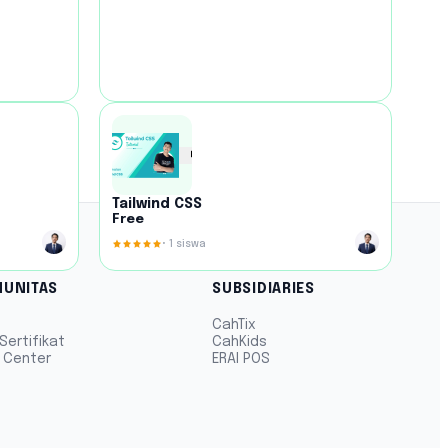
Tailwind CSS
Free
•
1
siswa
UNITAS
SUBSIDIARIES
CahTix
Sertifikat
CahKids
 Center
ERAI POS