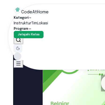
CodeAtHome
Kategori
Instruktur
Tim
Lokasi
Program
Home
/
Belajar Node Js
Jelajahi Kelas