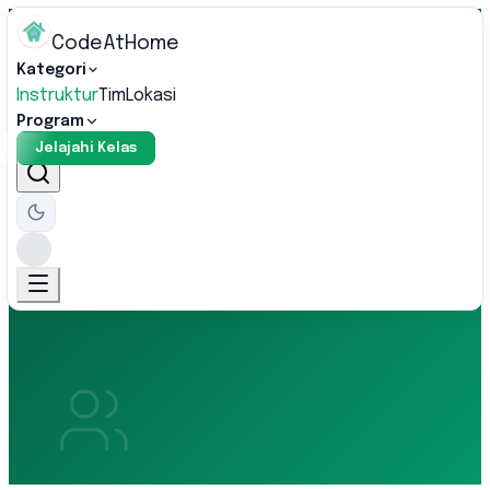
CodeAtHome
Kategori
Instruktur
Tim
Lokasi
Program
Jelajahi Kelas