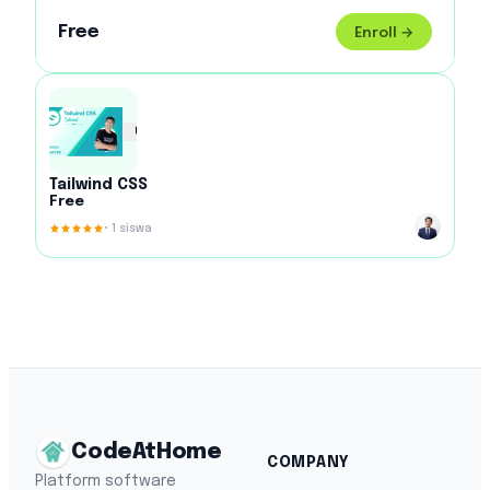
Free
Enroll →
Tailwind CSS
Free
•
1
siswa
CodeAtHome
COMPANY
Platform software