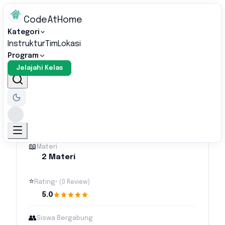
CodeAtHome
Kategori
Instruktur
Tim
Lokasi
Program
Homepage Shopee Cloning (HTML, CSS,
Home
/
Jelajahi Kelas
Bootstrap)
⏱️
Waktu Menyelesaikan
55 menit
📖
Materi
2 Materi
⭐
Rating
• (
0
Review
)
5.0
👥
Siswa Bergabung