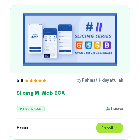
5.0
by
Rahmat Hidayatullah
Slicing M-Web BCA
HTML & CSS
1
siswa
Free
Enroll →