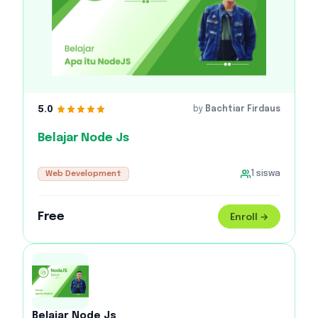
5.0
by
Bachtiar Firdaus
Belajar Node Js
Web Development
1
siswa
Free
Enroll →
Belajar Node Js