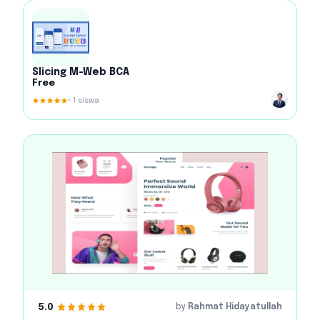
Slicing M-Web BCA
Free
•
1
siswa
5.0
by
Rahmat Hidayatullah